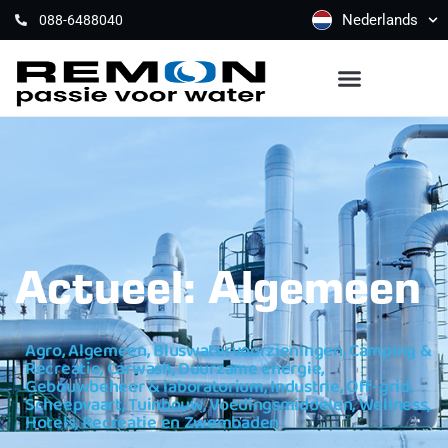
Nederlands
088-6488040
Actueel: Algemeen
Agro
,
Algemeen
,
Bluswatervoorzieningen
,
Camping &
Recreatie
,
Carwash
,
Duurzame energie
,
Gebouwbeheer & laboratorium
,
Industrie
,
Off-grid
,
Scheepvaart
,
Tuinbouw
,
Voedingsmiddelen
,
Wellness,
Hotels, Recreatie en Zwembaden