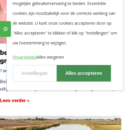
mogelijke gebruikerservaring te bieden. Essentiële
cookies zijn noodzakelijk voor de correcte werking van
de website. U kunt onze cookies accepteren door op
⚙️
"Alles accepteren" te klikken of klik op "Instellingen" om
uw toestemming te wijzigen.
belasting op leidingwater stijgt voor
Privacybeleid
Alles weigeren
grootverbruikers.
7 januari 2026
Instellingen
Alles accepteren
Belasting op leidingwater voor grootverbruikers fors
uitgebreid Bedrijven die veel leidingwater gebruiken,
Lees verder »