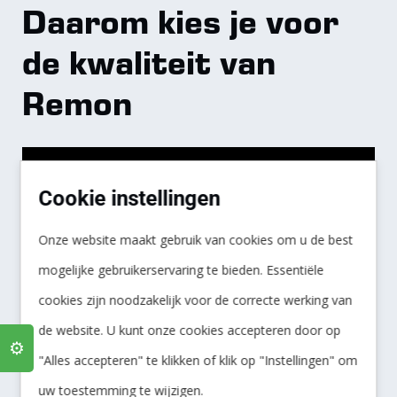
Daarom kies je voor
de kwaliteit van
Remon
Cookie instellingen
Onze website maakt gebruik van cookies om u de best
mogelijke gebruikerservaring te bieden. Essentiële
cookies zijn noodzakelijk voor de correcte werking van
Ook al kunnen onze waterbehandelingsinstallaties
de website. U kunt onze cookies accepteren door op
dag in dag uit duizenden liters water tot
⚙️
"Alles accepteren" te klikken of klik op "Instellingen" om
uitstekend Remon Water verwerken – uiteindelijk
uw toestemming te wijzigen.
komt het toch op elke druppel aan.