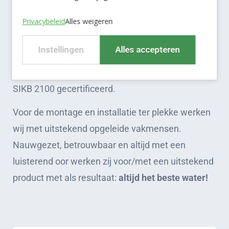
Privacybeleid
Alles weigeren
Wij laten dus niets aan het toeval over. Noch in de
voortdurende ontwikkeling van onze technologie,
Instellingen
Alles accepteren
noch bij de productie van onze installaties. Voor
deze processen is Remon ISO 9001, VCA en BRL
SIKB 2100 gecertificeerd.
Voor de montage en installatie ter plekke werken
wij met uitstekend opgeleide vakmensen.
Nauwgezet, betrouwbaar en altijd met een
luisterend oor werken zij voor/met een uitstekend
product met als resultaat:
altijd het beste water!