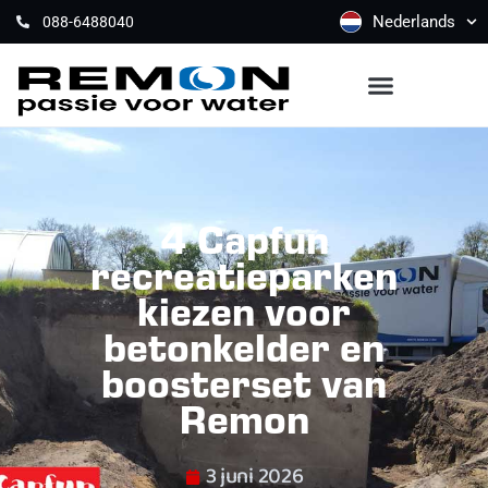
Nederlands
088-6488040
4 Capfun
recreatieparken
kiezen voor
betonkelder en
boosterset van
Remon
3 juni 2026