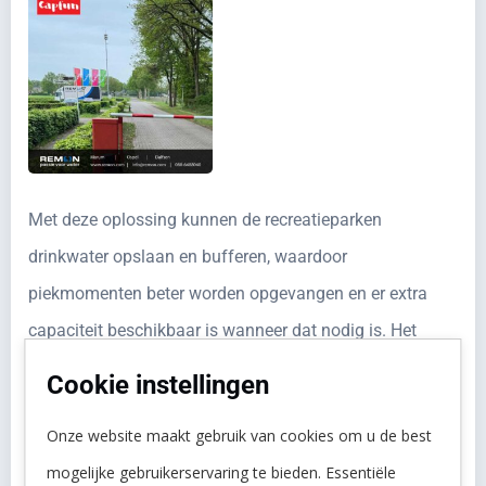
Met deze oplossing kunnen de recreatieparken
drinkwater opslaan en bufferen, waardoor
piekmomenten beter worden opgevangen en er extra
capaciteit beschikbaar is wanneer dat nodig is. Het
geheel is volledig via de Kiwa norm geleverd en
Cookie instellingen
gemonteerd. Zo dragen we bij aan een betrouwbare
Onze website maakt gebruik van cookies om u de best
watervoorziening voor gasten en exploitanten, ook
mogelijke gebruikerservaring te bieden. Essentiële
tijdens drukke periodes.