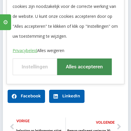
cookies zijn noodzakelijk voor de correcte werking van
Een mooi project waarbij opslag, techniek en
de website. U kunt onze cookies accepteren door op
⚙️
bedrijfszekerheid samenkomen.
"Alles accepteren" te klikken of klik op "Instellingen" om
Ook benieuwd wat Remon voor u kan betekenen op het
uw toestemming te wijzigen.
gebied van bronboring, waterzuivering en
Privacybeleid
Alles weigeren
watermanagement?
Instellingen
Alles accepteren
Facebook
LinkedIn
VORIGE
VOLGENDE
belasting op leidingwater stijgt voor grootverbruikers.
Remon realiseert serieuze 30m³ RO voor klant uit de glastuinbouw