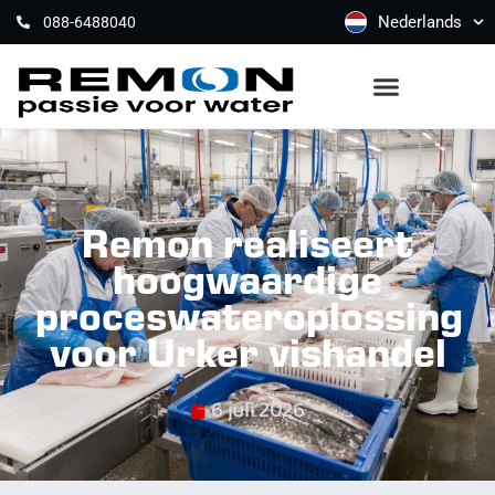
Nederlands
088-6488040
Remon realiseert
hoogwaardige
proceswateroplossing
voor Urker vishandel
6 juli 2026