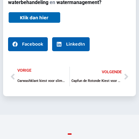
waterbehandeling
en
watermanagement?
Facebook
LinkedIn
VORIGE
VOLGENDE
Carwashklant kiest voor slimme containeroplossing van Remon voor osmosewater.
Capfun de Rotonde Kiest voor uitbreiding bestaande waterbehandelingsinstallatie Remon