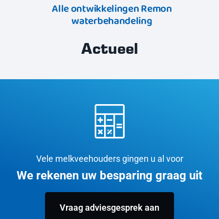
Alle ontwikkelingen Remon
waterbehandeling
Actueel
Vele melkveehouders gingen u al voor
We rekenen uw besparing graag uit
Vraag adviesgesprek aan