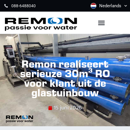
Nederlands
088-6488040
Remon realiseert
serieuze 30m³ RO
voor klant uit de
glastuinbouw
15 juni 2026