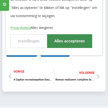
Ook benieuwd wat Remon voor u kan betekenen op het
⚙️
"Alles accepteren" te klikken of klik op "Instellingen" om
gebied van
bronboring,
waterzuivering
en
uw toestemming te wijzigen.
watermanagement?
Privacybeleid
Alles weigeren
Instellingen
Alles accepteren
Facebook
LinkedIn
VORIGE
VOLGENDE
4 Capfun recreatieparken kiezen voor betonkelder en boosterset van Remon
Remon realiseert complete bron en waterbehandeling voor producent van koolzaadolie