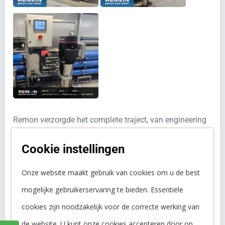
Remon verzorgde het complete traject, van engineering
en bouw tot levering, plaatsing, inbedrijfstelling en
Cookie instellingen
service.
Het resultaat is een toekomstbestendige
installatie die aansluit op de watervraag van het
Onze website maakt gebruik van cookies om u de best
vernieuwde kassencomplex en bijdraagt aan een
mogelijke gebruikerservaring te bieden. Essentiële
constante beschikbaarheid van hoogwaardig teeltwater.
cookies zijn noodzakelijk voor de correcte werking van
de website. U kunt onze cookies accepteren door op