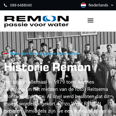
Nederlands
088-6488040
Meer dan 45 jaar passie voor water
Historie Remon
Het begon allemaal in 1979 toen Andries
Reitsema (in het midden van de foto) Reitsema
Montage oprichtte. Al snel werd besloten dat dit
moest worden afgekort. En zo Werd REMON
geboren. Inmiddels zijn we een serieuze speler in