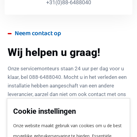
+31(0)88-6488040
Neem contact op
Wij helpen u graag!
Onze servicemonteurs staan 24 uur per dag voor u
klaar, bel 088-6488040. Mocht u in het verleden een
installatie hebben aangeschaft van een andere
leverancier, aarzel dan niet om ook contact met ons
op te nemen voor zowel onderhoud als storingen.
Cookie instellingen
Het Remon-personeel is hoog opgeleid en is bekend
met alle waterzuiveringsinstallaties die te verkrijgen
Onze website maakt gebruik van cookies om u de best
zijn op de Europese markt. Remon heeft alle
mogelijke gebruikerservaring te bieden. Essentiële