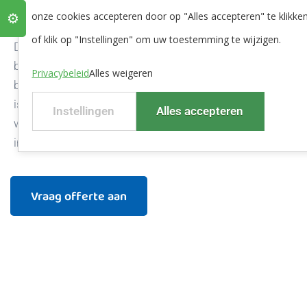
onze cookies accepteren door op "Alles accepteren" te klikke
⚙️
6. Online en touchscreen
of klik op "Instellingen" om uw toestemming te wijzigen.
De
R3000NT
is voorzien van een volledig digitaal
besturingssysteem. Alle processen zijn online te
Privacybeleid
Alles weigeren
bedienen en te monitoren. Doordat alles terug te lezen
is kunnen we de installatie perfect afstellen op uw
Instellingen
Alles accepteren
waterkwaliteit en waterverbruik. Hierdoor zal de
installatie nog efficiënter water zuiveren.
Vraag offerte aan