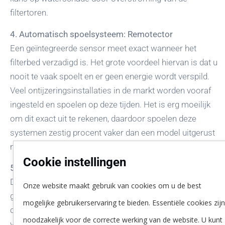
filtertoren.
4. Automatisch spoelsysteem: Remotector
Een geïntegreerde sensor meet exact wanneer het
filterbed verzadigd is. Het grote voordeel hiervan is dat u
nooit te vaak spoelt en er geen energie wordt verspild.
Veel ontijzeringsinstallaties in de markt worden vooraf
ingesteld en spoelen op deze tijden. Het is erg moeilijk
om dit exact uit te rekenen, daardoor spoelen deze
systemen zestig procent vaker dan een model uitgerust
met de Remotector.
Cookie instellingen
5. Dubbelwandig en met geïntegreerde lekbak
De
R3000NT
is standaard dubbelwandig en met
Onze website maakt gebruik van cookies om u de best
geïntegreerde lekbak uitgevoerd. Hiermee wordt
mogelijke gebruikerservaring te bieden. Essentiële cookies zij
condensvorming op de buitenkant voorkomen en zal de
noodzakelijk voor de correcte werking van de website. U kunt
vloer niet nat worden.