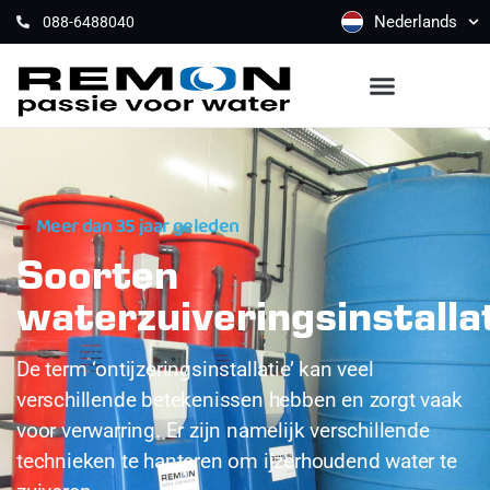
Nederlands
088-6488040
Meer dan 35 jaar geleden
Soorten
waterzuiveringsinstalla
De term ‘ontijzeringsinstallatie’ kan veel
verschillende betekenissen hebben en zorgt vaak
voor verwarring. Er zijn namelijk verschillende
technieken te hanteren om ijzerhoudend water te