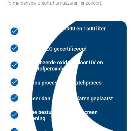
formaldehyde, ureum, humuszuren, enzovoort.
Leverbaar in 500, 1000 en 1500 liter
uitvoering
Volledig BZG gecertificeerd
Geavanceerde oxidatie door UV en
waterstofperoxide
Continu proces, geen batchproces
Al meer dan 120 exemplaren geplaatst
Online besturing en touchscreen
bediening