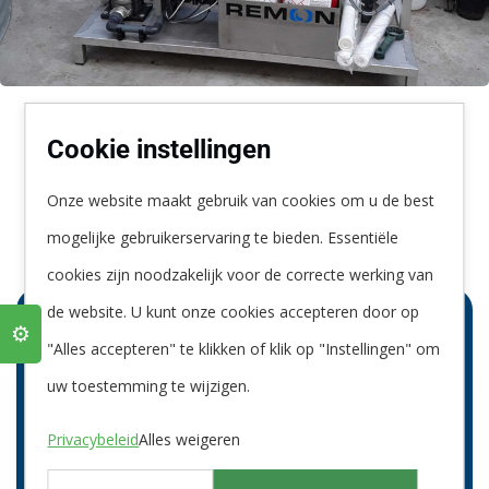
Cookie instellingen
Onze website maakt gebruik van cookies om u de best
mogelijke gebruikerservaring te bieden. Essentiële
cookies zijn noodzakelijk voor de correcte werking van
Voorkom verstopping met
de website. U kunt onze cookies accepteren door op
⚙️
een
"Alles accepteren" te klikken of klik op "Instellingen" om
uw toestemming te wijzigen.
Bandfilter
Privacybeleid
Alles weigeren
Omdat de Oxidator met UV-licht werkt en de UV-
kamers gevoelig zijn voor verstopping, is het