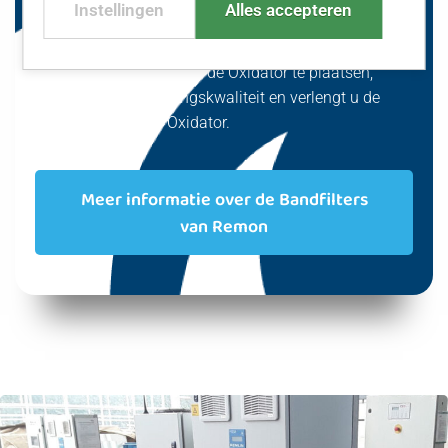
Instellingen
Alles accepteren
raadzaam om grove en zwevende deeltjes, evenals
organisch materiaal, af te vangen met een
bandfilter.
Door een bandfilter vóór de Oxidator te plaatsen,
verbetert u de zuiveringskwaliteit en verlengt u de
levensduur van de Oxidator.
Meer informatie over de Bandfilters
van Remon