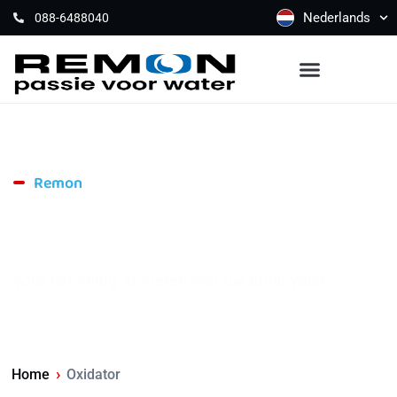
Nederlands
088-6488040
Remon
Oxidator
voor het veilig afvoeren van uw afvalwater
›
Home
Oxidator