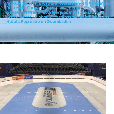
Agro
,
Algemeen
,
Bluswatervoorzieningen
,
Camping &
Recreatie
,
Carwash
,
Duurzame energie
,
Gebouwbeheer & laboratorium
,
Industrie
,
Off-grid
,
Scheepvaart
,
Tuinbouw
,
Voedingsmiddelen
,
Wellness,
Hotels, Recreatie en Zwembaden