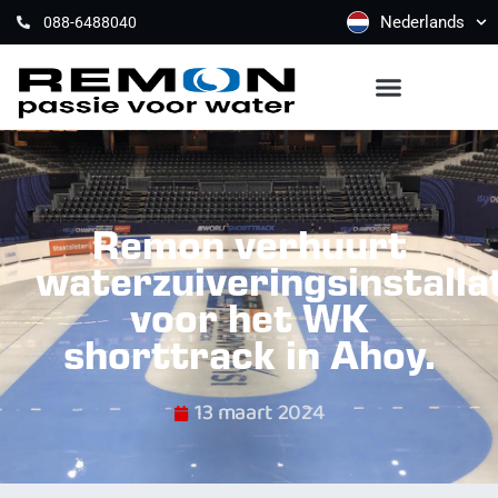
Nederlands
088-6488040
Remon verhuurt
waterzuiveringsinstalla
voor het WK
shorttrack in Ahoy.
13 maart 2024