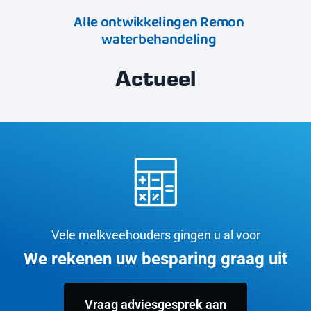
Alle ontwikkelingen Remon
waterbehandeling
Actueel
Vele melkveehouders gingen u al voor
We rekenen uw besparing graag uit
Vraag adviesgesprek aan