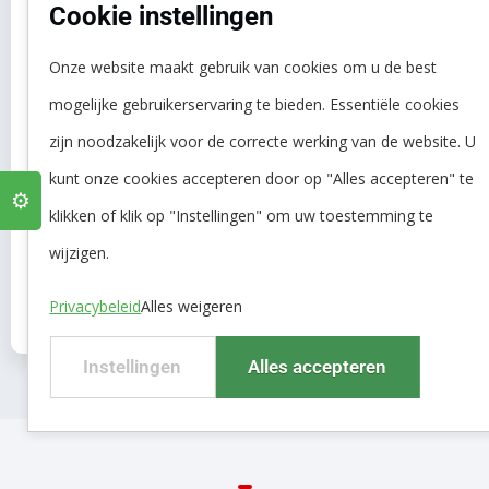
Cookie instellingen
Onze website maakt gebruik van cookies om u de best
mogelijke gebruikerservaring te bieden. Essentiële cookies
zijn noodzakelijk voor de correcte werking van de website. U
Facebook
LinkedIn
kunt onze cookies accepteren door op "Alles accepteren" te
⚙️
klikken of klik op "Instellingen" om uw toestemming te
wijzigen.
VORIGE
VOLGENDE
Camping de kleine Wolf neemt hagelnieuwe waterzuiveringsinstallatie Remon Waterbehandeling in gebruik.
vandaglas heeft indrukwekkende ultrapuur installatie van Remon Waterbehandeling in gebruik genomen.
Privacybeleid
Alles weigeren
Instellingen
Alles accepteren