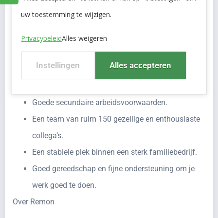
uw toestemming te wijzigen.
Een afwisselende baan met veel vrijheid.
Mogelijkheden om opleidingen en cursussen te
Privacybeleid
Alles weigeren
volgen.
Instellingen
Alles accepteren
Een goed salaris dat past bij wat je kunt en
meebrengt.
Goede secundaire arbeidsvoorwaarden.
Een team van ruim 150 gezellige en enthousiaste
collega’s.
Een stabiele plek binnen een sterk familiebedrijf.
Goed gereedschap en fijne ondersteuning om je
werk goed te doen.
Over Remon