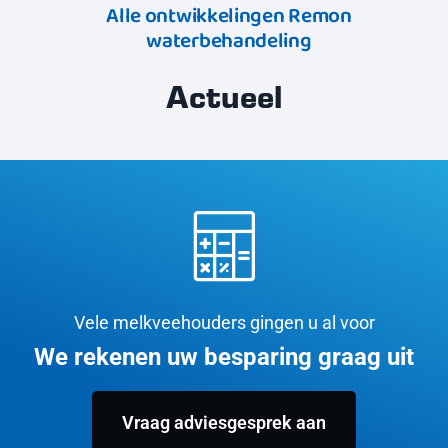
Alle ontwikkelingen Remon
waterbehandeling
Actueel
Vele melkveehouders gingen u al voor
We rekenen uw besparing graag uit
Vraag adviesgesprek aan