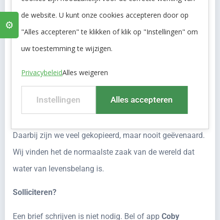
Personeelsuitjes, kerstpakket, betrokken team
de website. U kunt onze cookies accepteren door op
⚙️
Over Remon Waterbehandeling
"Alles accepteren" te klikken of klik op "Instellingen" om
uw toestemming te wijzigen.
Wij zijn Remon. Een innovatief Europees opererend
familiebedrijf met Noord-Nederlandse roots. Wij zijn
Privacybeleid
Alles weigeren
mensen met water in onze aderen, een nuchtere blik en
Instellingen
Alles accepteren
poten in de klei. Vanuit onze visie en ervaring maken wij
al ruim 45 jaar water voor plant, fabriek, mens en dier.
Daarbij zijn we veel gekopieerd, maar nooit geëvenaard.
Wij vinden het de normaalste zaak van de wereld dat
water van levensbelang is.
Solliciteren?
Een brief schrijven is niet nodig. Bel of app
Coby