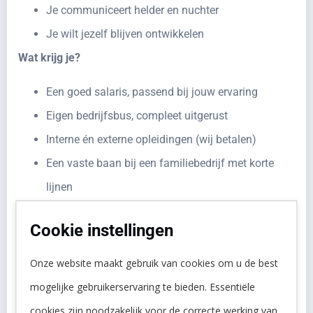
Je communiceert helder en nuchter
Je wilt jezelf blijven ontwikkelen
Wat krijg je?
Een goed salaris, passend bij jouw ervaring
Eigen bedrijfsbus, compleet uitgerust
Interne én externe opleidingen (wij betalen)
Een vaste baan bij een familiebedrijf met korte
lijnen
Vakantiegeld en goede arbeidsvoorwaarden
Cookie instellingen
Werkkleding, gereedschap en materialen van
kwaliteit
Onze website maakt gebruik van cookies om u de best
Vergoeding voor storingsdienst
mogelijke gebruikerservaring te bieden. Essentiële
Een 40-urige werkweek (parttime bespreekbaar)
cookies zijn noodzakelijk voor de correcte werking van