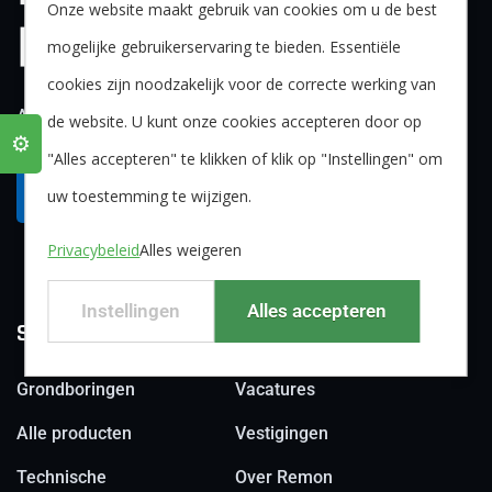
Onze website maakt gebruik van cookies om u de best
mogelijke gebruikerservaring te bieden. Essentiële
cookies zijn noodzakelijk voor de correcte werking van
Al meer dan 45 jaar passie voor water!
de website. U kunt onze cookies accepteren door op
⚙️
"Alles accepteren" te klikken of klik op "Instellingen" om
Neem contact op
uw toestemming te wijzigen.
Privacybeleid
Alles weigeren
Instellingen
Alles accepteren
Snel naar:
Grondboringen
Vacatures
Alle producten
Vestigingen
Technische
Over Remon