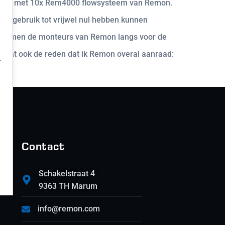
llatie met 10x Rem4000 flowsysteem van Remon.
liëngebruik tot vrijwel nul hebben kunnen
ks komen de monteurs van Remon langs voor de
is dat ook de reden dat ik Remon overal aanraad:
r
Contact
Schakelstraat 4
9363 TH Marum
info@remon.com