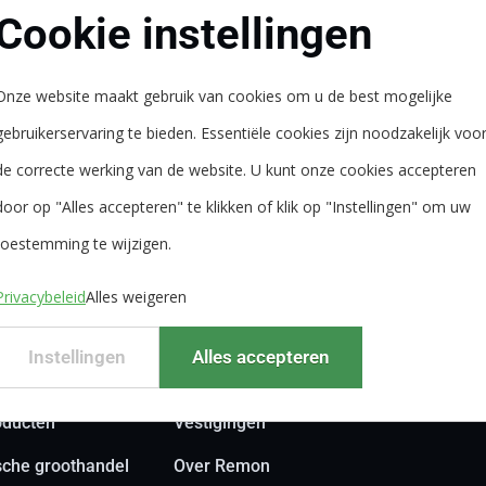
s 2016 mogen we daarbij rekenen op de waterzuiveringsinsta
Cookie instellingen
kuub zuiver water per uur. Het voordeel is dat we ons chemica
s onderscheiden we ons hiermee van de concurrentie. Jaarlij
Onze website maakt gebruik van cookies om u de best mogelijke
 er geen omkijken naar. Naast de uitstekende waterkwaliteit 
gebruikerservaring te bieden. Essentiële cookies zijn noodzakelijk voo
de correcte werking van de website. U kunt onze cookies accepteren
door op "Alles accepteren" te klikken of klik op "Instellingen" om uw
toestemming te wijzigen.
Privacybeleid
Alles weigeren
naar:
Instellingen
Alles accepteren
oringen
Vacatures
oducten
Vestigingen
sche groothandel
Over Remon