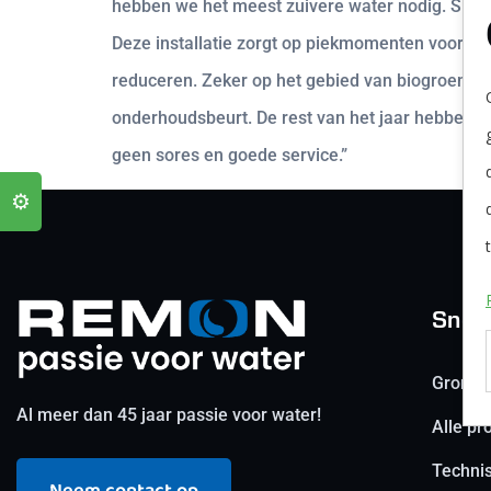
hebben we het meest zuivere water nodig. Sind
Deze installatie zorgt op piekmomenten voor 80 
reduceren. Zeker op het gebied van biogroente
onderhoudsbeurt. De rest van het jaar hebben we
geen sores en goede service.”
⚙️
Snel 
Grondb
Al meer dan 45 jaar passie voor water!
Alle pr
Techni