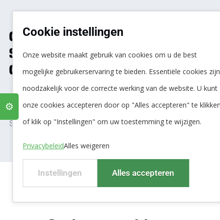
Cookie instellingen
Onze oplossingen voor de
Spuiwaterzuiveringsinstallatie
Onze website maakt gebruik van cookies om u de best
Oxidator
mogelijke gebruikerservaring te bieden. Essentiële cookies zij
noodzakelijk voor de correcte werking van de website. U kunt
Hieronder ziet u verschillende tabbladen waarin wij u
onze cookies accepteren door op "Alles accepteren" te klikke
⚙️
uitleg leven over Remon Waterbehandeling
of klik op "Instellingen" om uw toestemming te wijzigen.
Spuiwaterzuiveringsinstallatie Oxidator per sector.
Privacybeleid
Alles weigeren
Instellingen
Alles accepteren
Duurzaam en waterbesparend