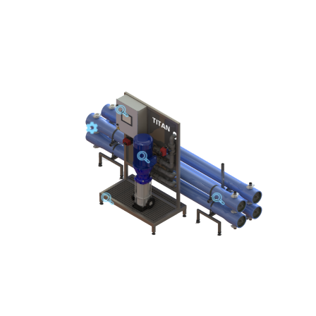
capaciteit van 1 tot 30 M3/h
LxBxH
materiaal:
aantal membranen:
besturing: