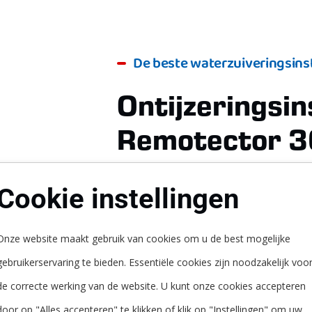
De beste waterzuiveringsinst
Ontijzeringsin
Remotector 
Cookie instellingen
De REMOTECTOR 3000 NT combineert
decennia, een innovatief patent en 
Onze website maakt gebruik van cookies om u de best mogelijke
een nieuwe dimensie in de waterzuiv
gebruikerservaring te bieden. Essentiële cookies zijn noodzakelijk voo
de opvolger van de legendarische
de correcte werking van de website. U kunt onze cookies accepteren
ontijzeringsinstallatie.
door op "Alles accepteren" te klikken of klik op "Instellingen" om uw