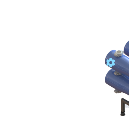
capaciteit van 1 tot
LxBxH
materiaal:
aantal membranen:
besturing: