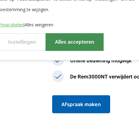
toestemming te wijzigen.
Gepatenteerd spoelsysteem
Privacybeleid
Alles weigeren
Enorme energiebesparing to
Instellingen
Alles accepteren
Uit te voeren met Oxygenati
Online bediening mogelijk
De Rem3000NT verwijdert ook
Afspraak maken