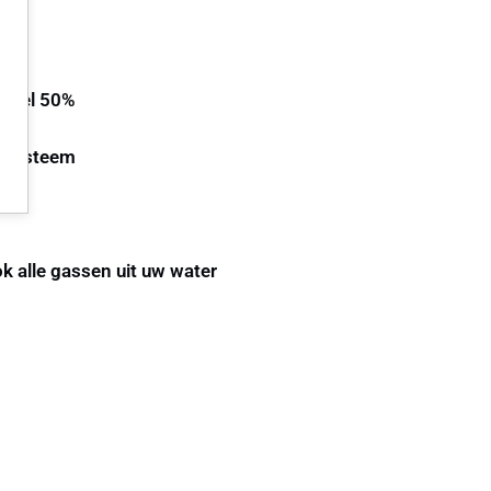
t wel 50%
e Systeem
 alle gassen uit uw water