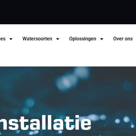
hes
Watersoorten
Oplossingen
Over ons
nstallatie