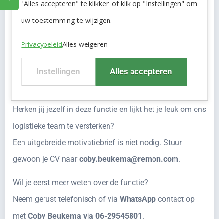
"Alles accepteren" te klikken of klik op "Instellingen" om
al ruim 45 jaar water voor plant, fabriek, mens en dier.
uw toestemming te wijzigen.
Daarbij zijn we veel gekopieerd, maar nooit geëvenaard.
Privacybeleid
Alles weigeren
Wij vinden het de normaalste zaak van de wereld dat
water van levensbelang is.
Instellingen
Alles accepteren
Solliciteren
Herken jij jezelf in deze functie en lijkt het je leuk om ons
logistieke team te versterken?
Een uitgebreide motivatiebrief is niet nodig. Stuur
gewoon je CV naar
coby.beukema@remon.com
.
Wil je eerst meer weten over de functie?
Neem gerust telefonisch of via
WhatsApp
contact op
met
Coby Beukema via 06-29545801
.