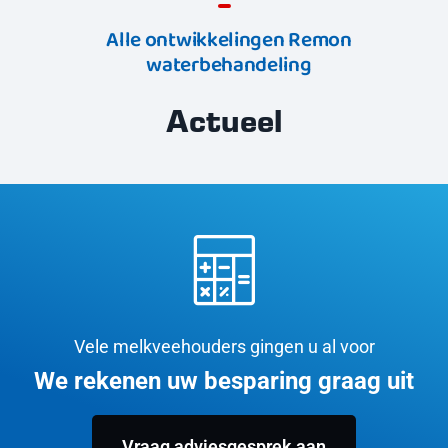
Alle ontwikkelingen Remon
waterbehandeling
Actueel
Vele melkveehouders gingen u al voor
We rekenen uw besparing graag uit
Vraag adviesgesprek aan