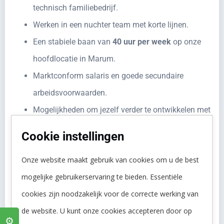
technisch familiebedrijf.
Werken in een nuchter team met korte lijnen.
Een stabiele baan van
40 uur per week
op onze
hoofdlocatie in Marum.
Marktconform salaris en goede secundaire
arbeidsvoorwaarden.
Mogelijkheden om jezelf verder te ontwikkelen met
opleidingen en cursussen.
Cookie instellingen
Over Remon
Onze website maakt gebruik van cookies om u de best
Wij zijn Remon. Een innovatief Europees opererend
mogelijke gebruikerservaring te bieden. Essentiële
familiebedrijf met Noord-Nederlandse roots. Wij zijn
cookies zijn noodzakelijk voor de correcte werking van
mensen met water in onze aderen, een nuchtere blik en
de website. U kunt onze cookies accepteren door op
poten in de klei. Vanuit onze visie en ervaring maken wij
⚙️