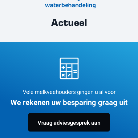
waterbehandeling
Actueel
Vele melkveehouders gingen u al voor
We rekenen uw besparing graag uit
Vraag adviesgesprek aan