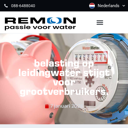
Nederlands
088-6488040
belasting op
leidingwater stijgt
voor
grootverbruikers.
7 januari 2026