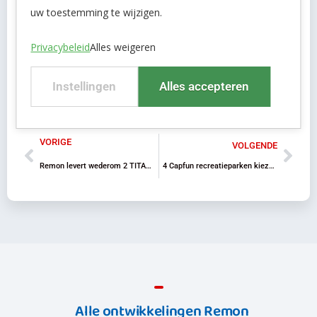
uw toestemming te wijzigen.
Privacybeleid
Alles weigeren
Facebook
LinkedIn
Instellingen
Alles accepteren
VORIGE
VOLGENDE
Remon levert wederom 2 TITAN® UF-ultrafiltraties voor zuivering oppervlaktewater op
4 Capfun recreatieparken kiezen voor betonkelder en boosterset van Remon
Alle ontwikkelingen Remon