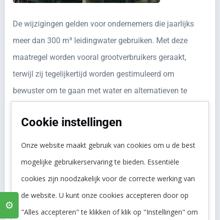
De wijzigingen gelden voor ondernemers die jaarlijks
meer dan 300 m³ leidingwater gebruiken. Met deze
maatregel worden vooral grootverbruikers geraakt,
terwijl zij tegelijkertijd worden gestimuleerd om
bewuster om te gaan met water en alternatieven te
overwegen.
Cookie instellingen
bron:
ondernemersplein overheid
Onze website maakt gebruik van cookies om u de best
Remon biedt vele alternatieven voor het gebruik van
mogelijke gebruikerservaring te bieden. Essentiële
kostbaar en zwaarder belast leidingwater. Wilt u meer
cookies zijn noodzakelijk voor de correcte werking van
weten over de BoL of over de oplossingen die Remon u
de website. U kunt onze cookies accepteren door op
⚙️
kan bieden?
"Alles accepteren" te klikken of klik op "Instellingen" om