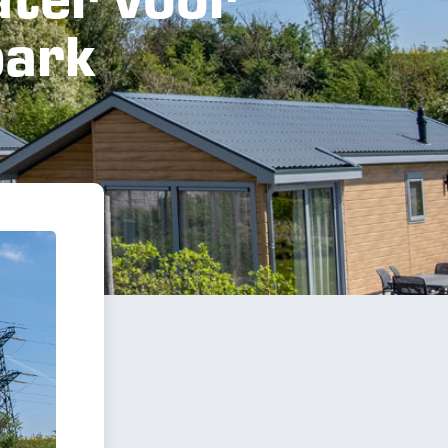
ater voor
park