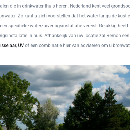
n die in drinkwater thuis horen. Nederland kent veel grondsoo
onwater. Zo kunt u zich voorstellen dat het water langs de kust 
een specifieke waterzuiveringsinstallatie vereist. Gelukkig heef
gsinstallatie in huis. Afhankelijk van uw locatie zal Remon een
isselaar
,
UV
of een combinatie hier van adviseren om u bronwat