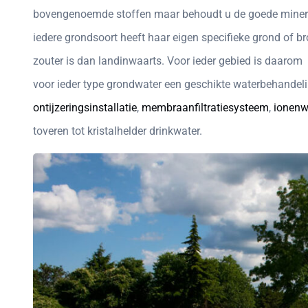
bovengenoemde stoffen maar behoudt u de goede minerale
iedere grondsoort heeft haar eigen specifieke grond of br
zouter is dan landinwaarts. Voor ieder gebied is daarom 
voor ieder type grondwater een geschikte waterbehandelin
ontijzeringsinstallatie
,
membraanfiltratiesysteem
,
ionenw
toveren tot kristalhelder drinkwater.