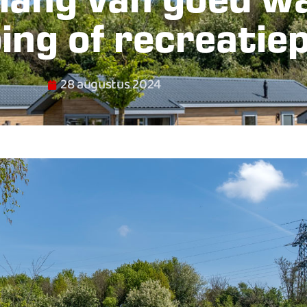
elang van goed w
ng of recreatie
28 augustus 2024