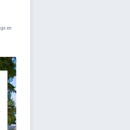
ngs en
r