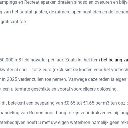
ampings en Recreatieparken draaien sindsdien overuren en blij
ng van het aantal gasten, de ruimere openingstijden en de toen
gnificant toe.
50.000 m3 leidingwater per jaar. Zoals in het item
het belang v
ater al snel 1 tot 2 euro (exclusief de kosten voor het vastrech
er in 2025 verder zullen toe nemen. Vanwege deze reden is eigen
een uitermate geschikte en vooral voordeligere oplossing.
dit betekent een besparing van €0,65 tot €1,65 per m3 ten opzi
andeling van Remon nooit bang te zijn voor drukverlies bij lan
kwaterbedrijven hoeft u met uw eigen waterbron namelijk geen rek