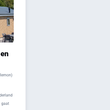
 en
 (Remon)
ederland
j gaat