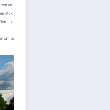
rten en
een stuk
t Remon
er om te