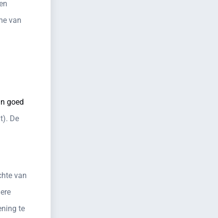
ven
ame van
an goed
t). De
chte van
gere
ening te