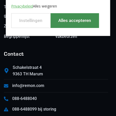
Privacybeleid
Alles weigeren
Technische
Over Remon
groothandel
Waterontharders
Instellingen
Alles accepteren
Zwembadtechniek
Remon op
Begrippenlijst
vakbeurzen
Contact
Schakelstraat 4
9363 TH Marum
info@remon.com
088-6488040
088-6488099 bij storing