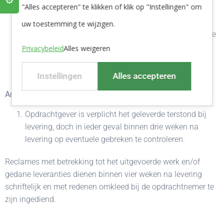
⚙️
"Alles accepteren" te klikken of klik op "Instellingen" om
Alle te maken gerechtelijke en buitengerechtelijke
kosten komen voor rekening van de wederpartij. De
uw toestemming te wijzigen.
buitengerechtelijke incassokosten bedragen tenminste
15% van het met inbegrip van voornoemde rente door
Privacybeleid
Alles weigeren
de opdrachtgever verschuldigde bedrag. Zulks met
minimum van € 300,-.
Instellingen
Alles accepteren
Artikel 10 Reclames
Opdrachtgever is verplicht het geleverde terstond bij
levering, doch in ieder geval binnen drie weken na
levering op eventuele gebreken te controleren.
Reclames met betrekking tot het uitgevoerde werk en/of
gedane leveranties dienen binnen vier weken na levering
schriftelijk en met redenen omkleed bij de opdrachtnemer te
zijn ingediend.